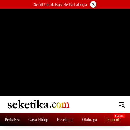
Skip
×
Scroll Untuk Baca Berita Lainnya
to
content
loading="lazy" width="325" height="300">
Peristiwa
Gaya Hidup
Kesehatan
Olahraga
Otomotif