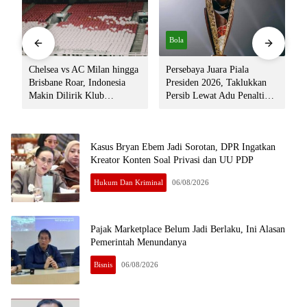
Bola
Bola
Chelsea vs AC Milan hingga
Persebaya Juara Piala
Brisbane Roar, Indonesia
Presiden 2026, Taklukkan
Makin Dilirik Klub
Persib Lewat Adu Penalti
P
Internasional
Dramatis
K
Kasus Bryan Ebem Jadi Sorotan, DPR Ingatkan
Kreator Konten Soal Privasi dan UU PDP
Hukum Dan Kriminal
06/08/2026
Pajak Marketplace Belum Jadi Berlaku, Ini Alasan
Pemerintah Menundanya
Bisnis
06/08/2026