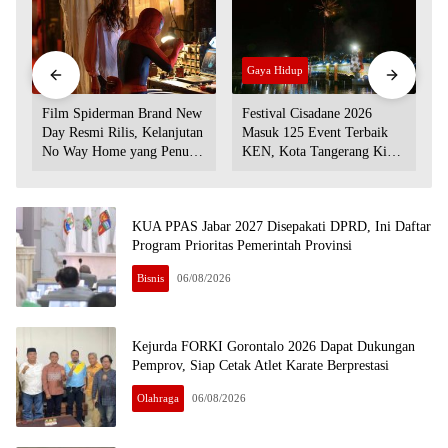
Film
Gaya Hidup
Film Spiderman Brand New
Festival Cisadane 2026
Day Resmi Rilis, Kelanjutan
Masuk 125 Event Terbaik
No Way Home yang Penuh
KEN, Kota Tangerang Kian
Kejutan
Jadi Magnet Wisata
P
KUA PPAS Jabar 2027 Disepakati DPRD, Ini Daftar
Program Prioritas Pemerintah Provinsi
Bisnis
06/08/2026
Kejurda FORKI Gorontalo 2026 Dapat Dukungan
Pemprov, Siap Cetak Atlet Karate Berprestasi
Olahraga
06/08/2026