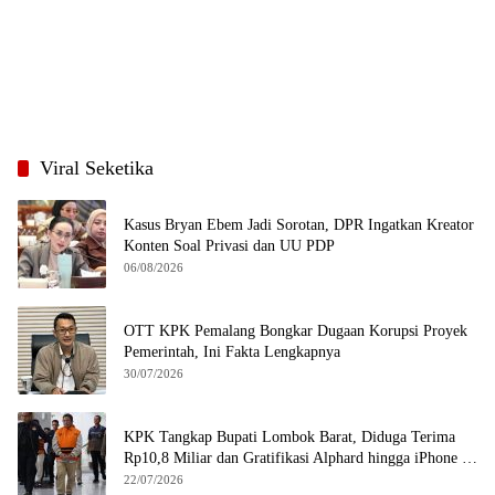
Viral Seketika
Kasus Bryan Ebem Jadi Sorotan, DPR Ingatkan Kreator
Konten Soal Privasi dan UU PDP
06/08/2026
OTT KPK Pemalang Bongkar Dugaan Korupsi Proyek
Pemerintah, Ini Fakta Lengkapnya
30/07/2026
KPK Tangkap Bupati Lombok Barat, Diduga Terima
Rp10,8 Miliar dan Gratifikasi Alphard hingga iPhone 17
Pro
22/07/2026