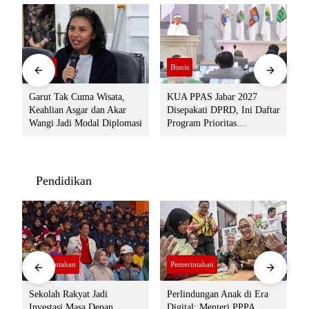
Politik
Bisnis
Garut Tak Cuma Wisata,
KUA PPAS Jabar 2027
Keahlian Asgar dan Akar
Disepakati DPRD, Ini Daftar
J
Wangi Jadi Modal Diplomasi
Program Prioritas
Pemerintah Provinsi
Pendidikan
Pemerintahan
Pemerintahan
n
Sekolah Rakyat Jadi
Perlindungan Anak di Era
Investasi Masa Depan,
Digital: Menteri PPPA