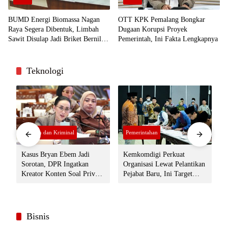
BUMD Energi Biomassa Nagan
OTT KPK Pemalang Bongkar
Raya Segera Dibentuk, Limbah
Dugaan Korupsi Proyek
Sawit Disulap Jadi Briket Bernilai
Pemerintah, Ini Fakta Lengkapnya
Ekonomi
Teknologi
Hukum dan Kriminal
Pemerintahan
Kasus Bryan Ebem Jadi
Kemkomdigi Perkuat
D
c
Sorotan, DPR Ingatkan
Organisasi Lewat Pelantikan
J
Kreator Konten Soal Privasi
Pejabat Baru, Ini Target
dan UU PDP
Besarnya
Bisnis