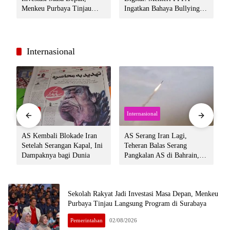
p
Menkeu Purbaya Tinjau
Ingatkan Bahaya Bullying
S
Langsung Program di
hingga Second Account
Surabaya
Internasional
Bisnis
Internasional
AS Kembali Blokade Iran
AS Serang Iran Lagi,
Setelah Serangan Kapal, Ini
Teheran Balas Serang
H
Dampaknya bagi Dunia
Pangkalan AS di Bahrain,
Kuwait dan Qatar, Perang
Terancam Meluas
Sekolah Rakyat Jadi Investasi Masa Depan, Menkeu
Purbaya Tinjau Langsung Program di Surabaya
Pemerintahan
02/08/2026